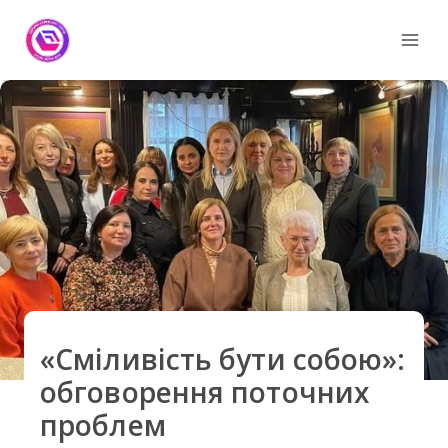
Skip
to
content
«Сміливість бути собою»:
обговорення поточних
проблем