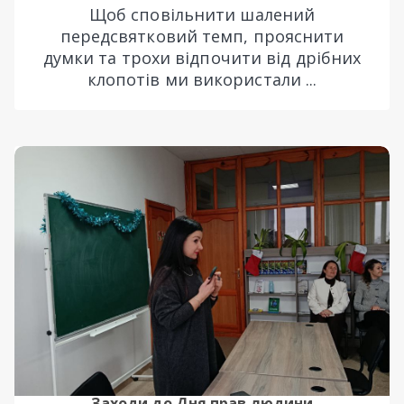
Щоб сповільнити шалений
передсвятковий темп, прояснити
думки та трохи відпочити від дрібних
клопотів ми використали ...
Заходи до Дня прав людини