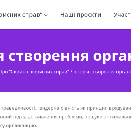
рисних справ”
Наші проєкти
Участ
я створення орга
ашня
Про “Скриню корисних справ”
/
Історія створення органі
справедливості, гендерна рівність як принцип врядува
овий підхід до вивчення проблеми, пошуки оптимальних
ку організацію.