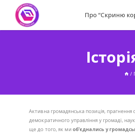
Skip
to
Про “Скриню ко
content
Історі
Дом
/
Активна громадянська позиція, прагнення 
демократичного управління у громаді, наук
ще до того, як ми
об’єднались у громадсь