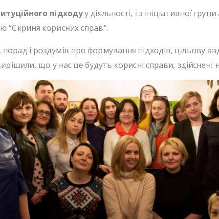
титуційного підходу
у діяльності, і з ініціативної гр
ю “Скриня корисних справ”.
 порад і роздумів про формування підходів, цільову ав
вирішили, що у нас це будуть корисні справи, здійснені 