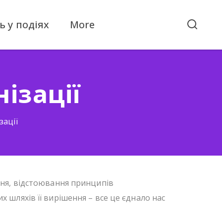
ь у подіях
More
нізації
зації
ння, відстоювання принципів
 шляхів її вирішення – все це єднало нас