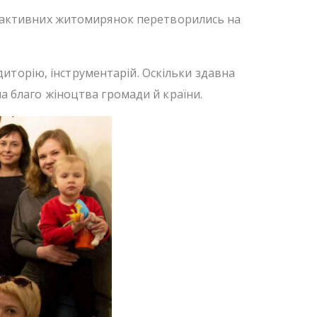
упи активних житомирянок перетворились на
диторію, інструментарій. Оскільки здавна
на благо жіноцтва громади й країни.