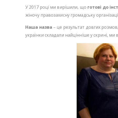
У 2017 році ми вирішили, що
готові до інс
жіночу правозахисну громадську організаці
Наша назва
– це результат довгих розмов,
українки складали найцінніше у скрині, ми 