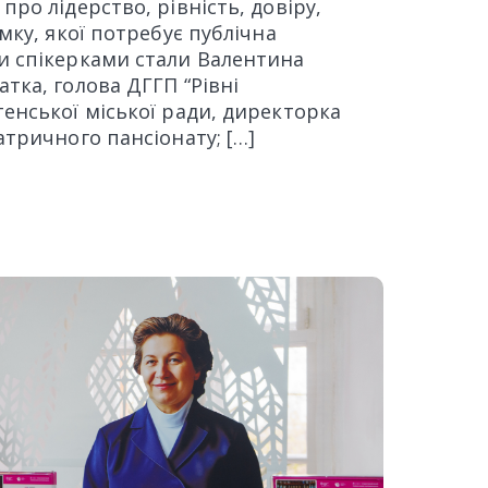
про лідерство, рівність, довіру,
мку, якої потребує публічна
и спікерками стали Валентина
тка, голова ДГГП “Рівні
енської міської ради, директорка
атричного пансіонату; […]