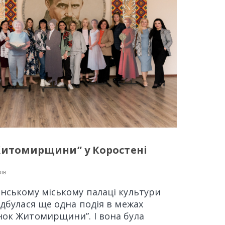
Житомирщини” у Коростені
ів
енському міському палаці культури
відбулася ще одна подія в межах
нок Житомирщини”. І вона була