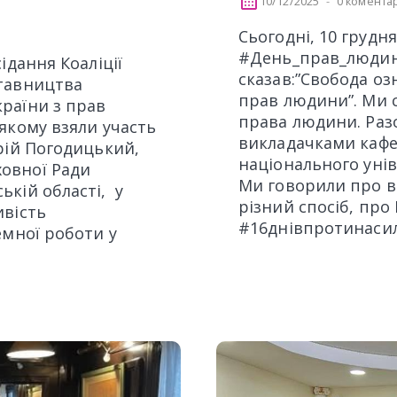
10/12/2025
0 коментар
Сьогодні, 10 грудн
#День_прав_людини
ідання Коаліції
сказав:”Свобода о
ставництва
прав людини”. Ми с
раїни з прав
права людини. Раз
якому взяли участь
викладачками кафе
рій Погодицький,
національного унів
овної Ради
Ми говорили про в
ькій області, у
різний спосіб, про
ивість
#16днівпротинасиль
емної роботи у