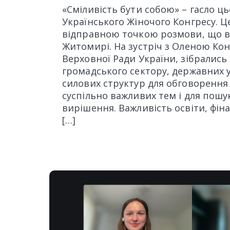
«Сміливість бути собою» – гасло ц
Українського Жіночого Конгресу. Ц
відправною точкою розмови, що ві
Житомирі. На зустріч з Оленою Ко
Верховної Ради України, зібрались
громадського сектору, державних у
силових структур для обговорення
суспільно важливих тем і для пошук
вирішення. Важливість освіти, фін
[…]