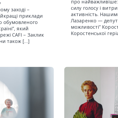
про найважливіше: 
у
силу голосу і витри
му заході –
активність. Нашим
найкращі приклади
Лазаренко — депута
но обумовленого
можливості” Корост
раїні”, який
Коростенської гері
режі CAFI – Заклик
їни також […]