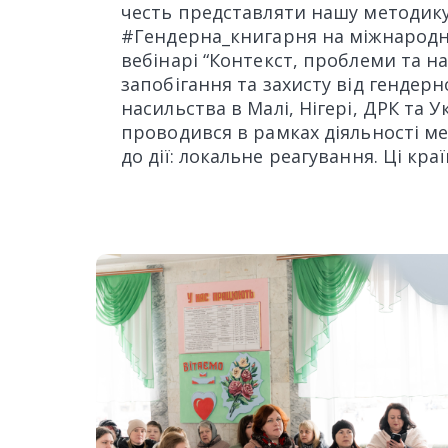
честь представляти нашу методик
#Гендерна_книгарня на міжнародно
вебінарі “Контекст, проблеми та 
запобігання та захисту від гендер
насильства в Малі, Нігері, ДРК та Ук
проводився в рамках діяльності ме
до дії: локальне реагування. Ці кра