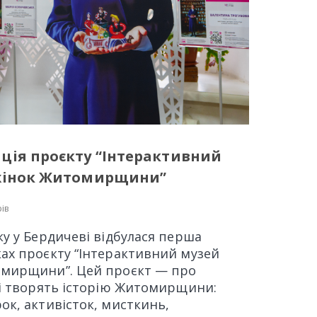
ція проєкту “Інтерактивний
 жінок Житомирщини”
ів
ку у Бердичеві відбулася перша
ках проєкту “Інтерактивний музей
омирщини”. Цей проєкт — про
 і творять історію Житомирщини:
ок, активісток, мисткинь,