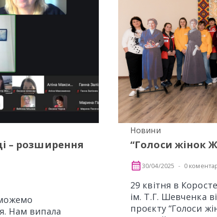
Новини
ді – розширення
“Голоси жінок 
30/04/2025
0 коментар
29 квітня в Корост
ім. Т.Г. Шевченка 
 можемо
проєкту “Голоси жі
я. Нам випала