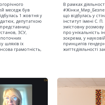
ьогорічного
В рамках діяльності
ей меседж був
#Жінки_Мир_Безпека
дбулась 1 жовтня у
що відбулась у ст
ндатюк, депутаткою
інститут імені С. П
 представниці
змістовну розмову 
станов, ЗСУ,
про унікальність ін
 поточних
зокрема, у науковій
у шляхів їх
принципів гендерно
ансова грамотність,
життєдіяльності зак