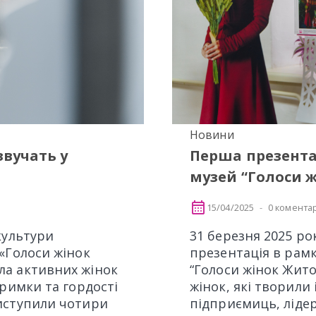
Новини
вучать у
Перша презента
музей “Голоси
15/04/2025
0 коментар
культури
31 березня 2025 ро
«Голоси жінок
презентація в рам
ла активних жінок
“Голоси жінок Жит
тримки та гордості
жінок, які творили
иступили чотири
підприємиць, лідер