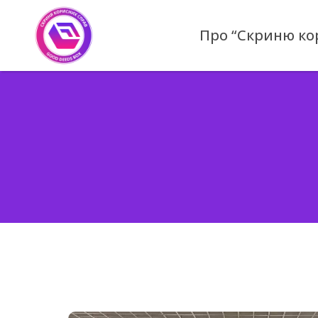
Skip
to
Про “Скриню ко
content