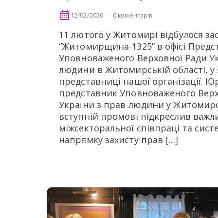
12/02/2026
0 коментарів
11 лютого у Житомирі відбулося зас
“Житомирщина-1325” в офісі Пред
Уповноваженого Верховної Ради Ук
людини в Житомирській області, у 
представниці нашої організації. Ю
представник Уповноваженого Верх
України з прав людини у Житомирс
вступній промові підкреслив важл
міжсекторальної співпраці та сист
напрямку захисту прав […]