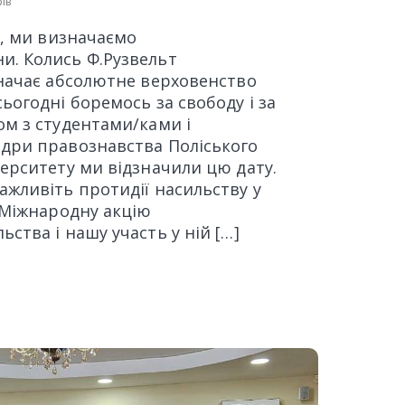
ів
я, ми визначаємо
. Колись Ф.Рузвельт
значає абсолютне верховенство
ьогодні боремось за свободу і за
ом з студентами/ками і
дри правознавства Поліського
ерситету ми відзначили цю дату.
ажливіть протидії насильству у
 Міжнародну акцію
ства і нашу участь у ній […]