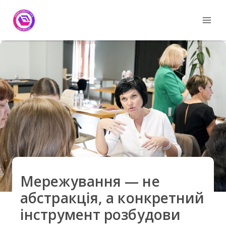
Skip
to
content
Мережування — не
абстракція, а конкретний
інструмент розбудови