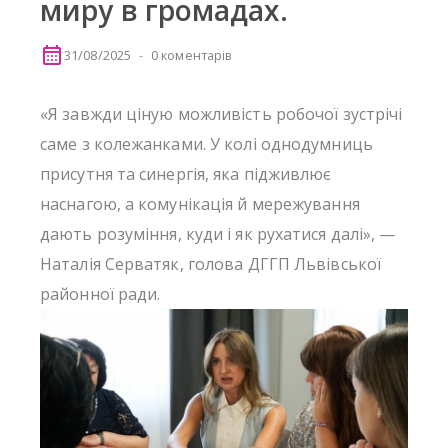
миру в громадах.
31/08/2025
0 коментарів
«Я завжди ціную можливість робочої зустрічі
саме з колежанками. У колі однодумниць
присутня та синергія, яка підживлює
наснагою, а комунікація й мережування
дають розуміння, куди і як рухатися далі», —
Наталія Серватяк, голова ДГГП Львівської
районної ради.