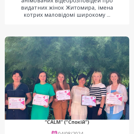
анімованих відеорозповідей про
видатних жінок Житомира, імена
котрих маловідомі широкому ...
“CALM” (“Спокій”)
04/08/2024