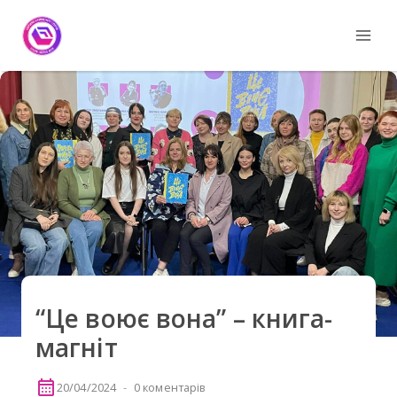
Skip
to
content
“Це воює вона” – книга-
магніт
20/04/2024
0 коментарів